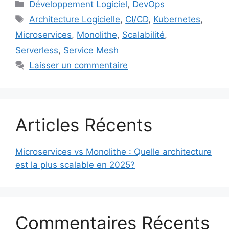
c
k
ai
p
ta
Catégories
Développement Logiciel
,
DevOps
e
e
l
y
g
Étiquettes
Architecture Logicielle
,
CI/CD
,
Kubernetes
,
b
dI
Li
er
Microservices
,
Monolithe
,
Scalabilité
,
o
n
n
Serverless
,
Service Mesh
o
k
Laisser un commentaire
k
Articles Récents
Microservices vs Monolithe : Quelle architecture
est la plus scalable en 2025?
Commentaires Récents