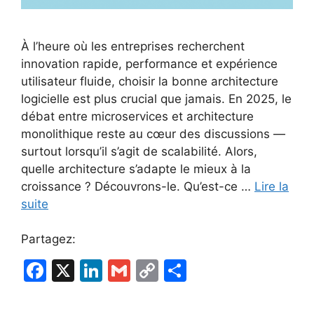
À l’heure où les entreprises recherchent
innovation rapide, performance et expérience
utilisateur fluide, choisir la bonne architecture
logicielle est plus crucial que jamais. En 2025, le
débat entre microservices et architecture
monolithique reste au cœur des discussions —
surtout lorsqu’il s’agit de scalabilité. Alors,
quelle architecture s’adapte le mieux à la
croissance ? Découvrons-le. Qu’est-ce …
Lire la
suite
Partagez:
F
X
Li
G
C
P
a
n
m
o
ar